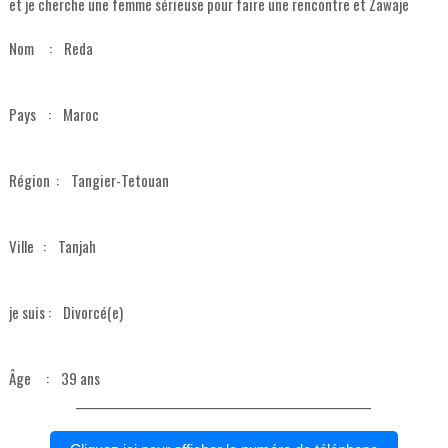
et je cherche une femme sérieuse pour faire une rencontre et Zawaje
Nom : Reda
Pays : Maroc
Région : Tangier-Tetouan
Ville : Tanjah
je suis : Divorcé(e)
Âge : 39 ans
___________________________________________________________