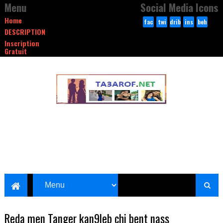
Menu
Social Media Icons
Home
fac
twi
drib
ins
beh
DESCRIPTION
ebo
tte
bble
tag
anc
Inscription
ok
r
ram
e
Gratuit
Reda men Tanger kan9leb chi bent nass