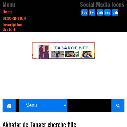
Menu
Social Media Icons
Home
fac
twi
drib
ins
beh
DESCRIPTION
ebo
tte
bble
tag
anc
Inscription
ok
r
ram
e
Gratuit
Akhatar de Tanger cherche fille