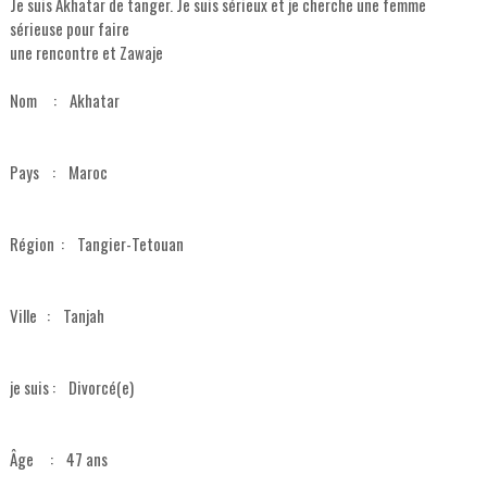
Je suis Akhatar de tanger. Je suis sérieux et je cherche une femme
sérieuse pour faire
une rencontre et Zawaje
Nom : Akhatar
Pays : Maroc
Région : Tangier-Tetouan
Ville : Tanjah
je suis : Divorcé(e)
Âge : 47 ans
___________________________________________________________