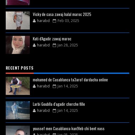
Vicky de casa zawaj halal maroc 2025
harabd
Feb 03, 2025
Kati d'Agadir zawaj maroc
harabd
Jan 28, 2025
RECENT POSTS
mohamed de Casablanca ta3arof dardacha online
harabd
Jan 14, 2025
Larbi Goublla d'agadir cherche fille
harabd
Jan 14, 2025
youssef men Casablanca kan9leb chi bent nass
harabd
Jan 05, 2025