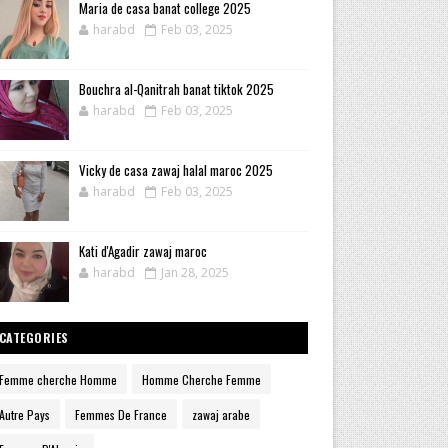
Maria de casa banat college 2025
harabd
Feb 03, 2025
Bouchra al-Qanitrah banat tiktok 2025
harabd
Feb 03, 2025
Vicky de casa zawaj halal maroc 2025
harabd
Feb 03, 2025
Kati d'Agadir zawaj maroc
harabd
Jan 28, 2025
CATEGORIES
Femme cherche Homme
Homme Cherche Femme
Autre Pays
Femmes De France
zawaj arabe