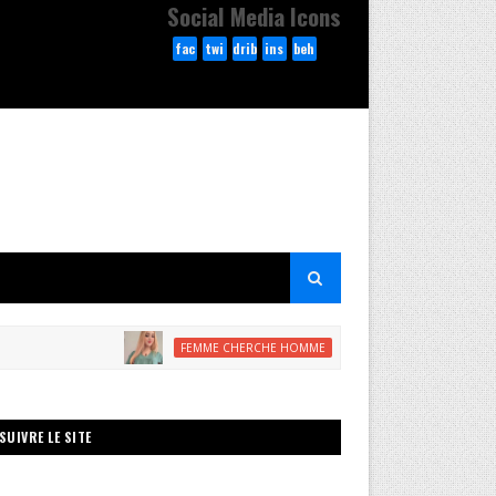
Social Media Icons
fac
twi
drib
ins
beh
ebo
tte
bble
tag
anc
ok
r
ram
e
Maria de casa banat college 2025
FEMME CHERCHE HOMME
SUIVRE LE SITE