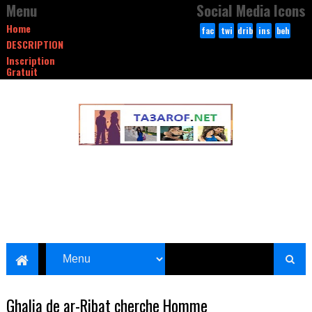
Menu
Social Media Icons
Home
fac
twi
drib
ins
beh
DESCRIPTION
ebo
tte
bble
tag
anc
Inscription
ok
r
ram
e
Gratuit
Ghalia de ar-Ribat cherche Homme