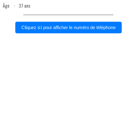
Âge : 37 ans
___________________________________________________________
Cliquez ici pour afficher le numéro de téléphone