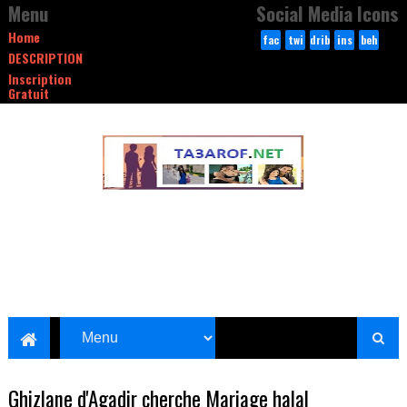
Menu
Social Media Icons
Home
fac
twi
drib
ins
beh
DESCRIPTION
ebo
tte
bble
tag
anc
Inscription
ok
r
ram
e
Gratuit
Ghizlane d'Agadir cherche Mariage halal