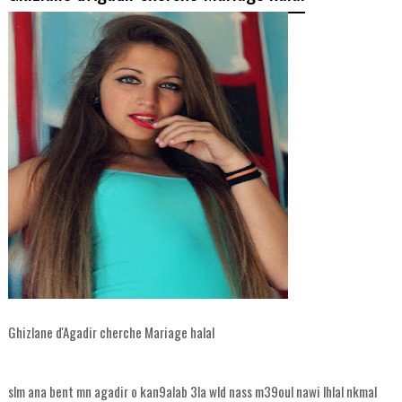
Ghizlane d'Agadir cherche Mariage halal
slm ana bent mn agadir o kan9alab 3la wld nass m39oul nawi lhlal nkmal