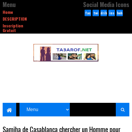
Menu
Social Media Icons
Home
fac
twi
drib
ins
beh
DESCRIPTION
ebo
tte
bble
tag
anc
Inscription
ok
r
ram
e
Gratuit
Samiha de Casablanca chercher un Homme pour