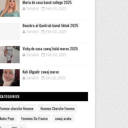
Maria de casa banat college 2025
harabd
Feb 03, 2025
Bouchra al-Qanitrah banat tiktok 2025
harabd
Feb 03, 2025
Vicky de casa zawaj halal maroc 2025
harabd
Feb 03, 2025
Kati d'Agadir zawaj maroc
harabd
Jan 28, 2025
CATEGORIES
Femme cherche Homme
Homme Cherche Femme
Autre Pays
Femmes De France
zawaj arabe