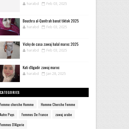
harabd
Feb 03, 2025
Bouchra al-Qanitrah banat tiktok 2025
harabd
Feb 03, 2025
Vicky de casa zawaj halal maroc 2025
harabd
Feb 03, 2025
Kati d'Agadir zawaj maroc
harabd
Jan 28, 2025
CATEGORIES
Femme cherche Homme
Homme Cherche Femme
Autre Pays
Femmes De France
zawaj arabe
Femmes D'Algerie