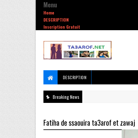
Menu
Home
DESCRIPTION
Inscription Gratuit
DESCRIPTION
Breaking News
Fatiha de ssaouira ta3arof et zawaj