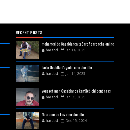
RECENT POSTS
mohamed de Casablanca ta3arof dardacha online
harabd
Jan 14, 2025
Larbi Goublla d'agadir cherche fille
harabd
Jan 14, 2025
youssef men Casablanca kan9leb chi bent nass
harabd
Jan 05, 2025
Nourdine de Fes cherche fille
harabd
Dec 15, 2024