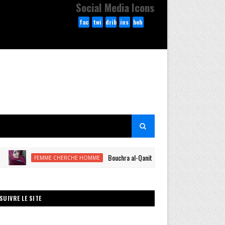
Social Media Icons
fac
twi
drib
ins
beh
ebo
tte
bble
tag
anc
ok
r
ram
e
Bouchra al-Qanitrah banat tiktok 2025
FEMME CHERCHE HOMME
SUIVRE LE SITE